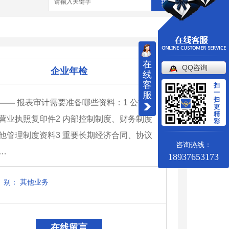
搜索
在
QQ咨询
企业年检
线
客
扫
一
服
扫
——
报表审计需要准备哪些资料：1 公司章
更
精
营业执照复印件2 内部控制制度、财务制度
彩
他管理制度资料3 重要长期经济合同、协议
咨询热线：
…
18937653173
别：
其他业务
在线留言