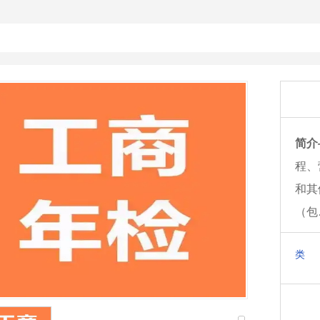
简介
程、
和其
（包
类 