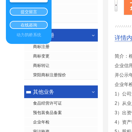
公司注销
提交留言
工商变更
在线咨询
商标注册
动力鹊桥系统
详情
商标注册
商标变更
简介：
商标转让
企业信
荥阳商标注册报价
并公示
企业年
其他业务
1）公
食品经营许可证
2）从
预包装食品备案
3）出
企业年检
4）资
审计验资
5）股