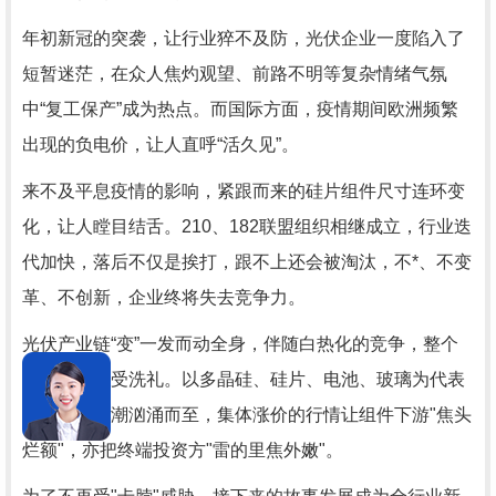
年初新冠的突袭，让行业猝不及防，光伏企业一度陷入了
短暂迷茫，在众人焦灼观望、前路不明等复杂情绪气氛
中“复工保产”成为热点。而国际方面，疫情期间欧洲频繁
出现的负电价，让人直呼“活久见”。
来不及平息疫情的影响，紧跟而来的硅片组件尺寸连环变
化，让人瞠目结舌。210、182联盟组织相继成立，行业迭
代加快，落后不仅是挨打，跟不上还会被淘汰，不*、不变
革、不创新，企业终将失去竞争力。
光伏产业链“变”一发而动全身，伴随白热化的竞争，整个
行业都在接受洗礼。以多晶硅、硅片、电池、玻璃为代表
的产品涨价潮汹涌而至，集体涨价的行情让组件下游"焦头
烂额"，亦把终端投资方"雷的里焦外嫩"。