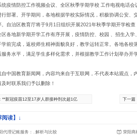
系统疫情防控工作视频会议、全区秋季学期学校 工作电视电话会
进行部署。开学期间，各地根据学校实际情况，积极协调公安、交
序。自治区教育厅将于9月1日组织开展2021年秋季学期开学检
全区各地新学期开学工作有序开展，疫情防控、校园 、招生入学
开学前完成，返校师生精神面貌良好，教学运转正常。各地各校落
后服务水平，满足学生多样化需求，并根据教学工作计划举办开学
载自中国教育新闻网，内容均来自于互联网，不代表本站观点，
请及时联系我们予以删除！
转让
荥阳商标注册报价
食品经
：
**新冠疫苗12至17岁人群接种剂次超1亿
下一篇
荐阅读】↓
阳代理记账服务：..解析与比较
荥阳商