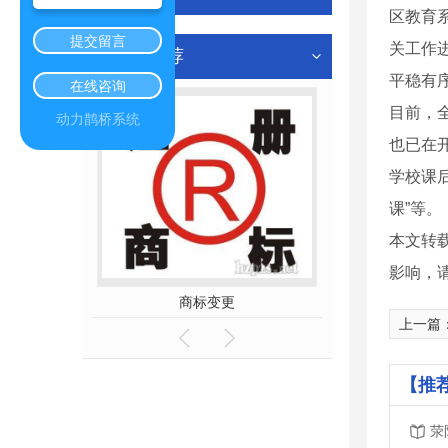
区教育
提交留言
关工作
热门推荐
平稳有
在线咨询
目前，
动力鹊桥系统
也已在
学校课
课”等。
本文转
影响，
商标变更
商标
上一篇
【推
荥