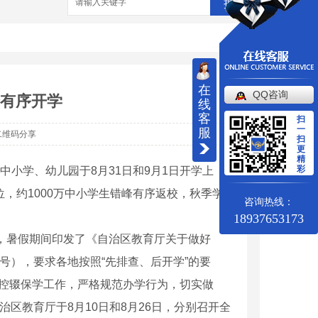
搜索
在
QQ咨询
峰有序开学
线
客
扫
一
服
二维码分享
扫
更
精
彩
中小学、幼儿园于8月31日和9月1日开学上
，约1000万中小学生错峰有序返校，秋季学
咨询热线：
18937653173
织，暑假期间印发了《自治区教育厅关于做好
7号），要求各地按照“先排查、后开学”的要
好控辍保学工作，严格规范办学行为，切实做
区教育厅于8月10日和8月26日，分别召开全