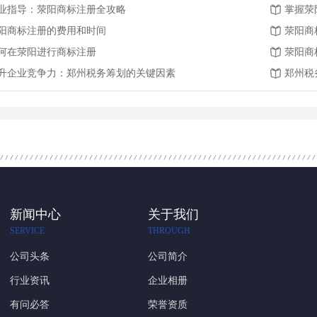
业指导：荥阳商标注册全攻略
掌握荥
阳商标注册的费用和时间
荥阳商
何在荥阳进行商标注册
荥阳商
升企业竞争力：郑州税务筹划的关键因素
郑州税
新闻中心
关于我们
SERVICE
THROUGH
公司头条
公司简介
行业资讯
企业相册
有问必答
荣誉资质