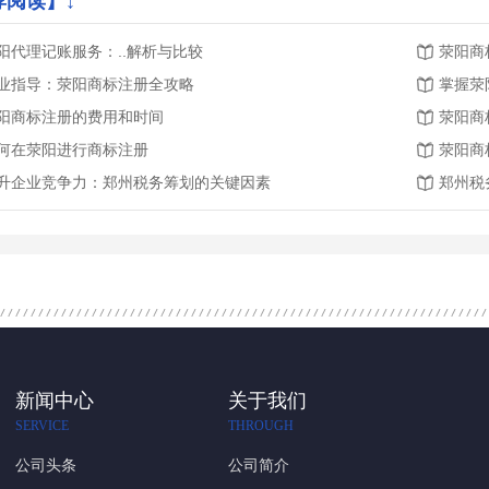
荐阅读】↓
阳代理记账服务：..解析与比较
荥阳商
业指导：荥阳商标注册全攻略
掌握荥
阳商标注册的费用和时间
荥阳商
何在荥阳进行商标注册
荥阳商
升企业竞争力：郑州税务筹划的关键因素
郑州税
新闻中心
关于我们
SERVICE
THROUGH
公司头条
公司简介