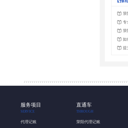
【推
荥
专
荥
如
提
服务项目
直通车
SERVICE
THROUGH
代理记账
荥阳代理记账