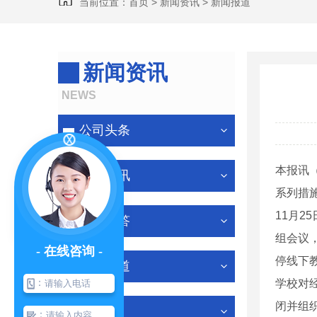
当前位置：
首页
>
新闻资讯
>
新闻报道
新闻资讯
NEWS
公司头条
本报讯
行业资讯
系列措
11月
有问必答
组会议
- 在线咨询 -
停线下
新闻报道
：
学校对
闭并组
其他
：