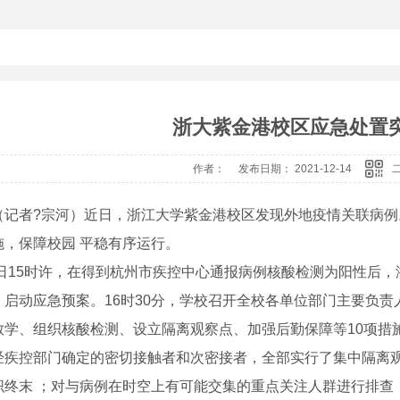
浙大紫金港校区应急处置
作者： 发布日期： 2021-12-14
（记者?宗河）近日，浙江大学紫金港校区发现外地疫情关联病
施，保障校园 平稳有序运行。
25日15时许，在得到杭州市疾控中心通报病例核酸检测为阳性后，
，启动应急预案。16时30分，学校召开全校各单位部门主要负
教学、组织核酸检测、设立隔离观察点、加强后勤保障等10项措
经疾控部门确定的密切接触者和次密接者，全部实行了集中隔离
织终末 ；对与病例在时空上有可能交集的重点关注人群进行排查