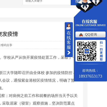
搜索
在
突发疫情
QQ咨询
线
客
扫
二维码分享
一
服
扫
更
精
例。学校从严从快开展疫情处置工作，采取了一
彩
咨询热线：
浙江大学随即召开由全体校 参加的疫情防控 小
18937653173
责人会议，通报紫金港校区疫情情况，明确了暂
施。
观察；对病例之前工作和就餐的场所当天予以关
，采取居家（寝室）观察措施，坚决防范重点