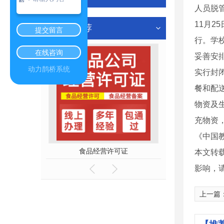
人员脱
11月
热门推荐
提交留言
行。学
在线咨询
妥善安
动力鹊桥系统
实行封
餐和配
物资及
充物资
《中国教
册报价
食品经营许可证
工商
本文转
影响，
上一篇