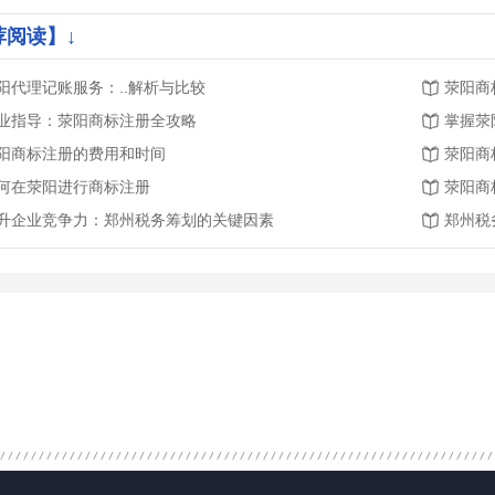
荐阅读】↓
阳代理记账服务：..解析与比较
荥阳商
业指导：荥阳商标注册全攻略
掌握荥
阳商标注册的费用和时间
荥阳商
何在荥阳进行商标注册
荥阳商
升企业竞争力：郑州税务筹划的关键因素
郑州税
代办