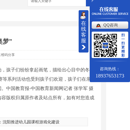
搜索
在
QQ咨询
线
客
扫
一
奥梦”
服
扫
更
精
二维码分享
彩
咨询热线：
活动，孩子们纷纷拿起画笔，描绘出心目中的冬奥
18937653173
赛等系列活动也受到孩子们欢迎，孩子们在亲
中国教育报-中国教育新闻网记者 张学军 摄
内容版权归属原作者及站点所有，如有对您造成
：
沈阳推进幼儿园课程游戏化建设