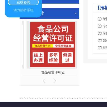
在线咨询
【推
动力鹊桥系统
热门推荐
荥
专
荥
如
提
册报价
食品经营许可证
工商