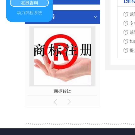
【推
在线咨询
动力鹊桥系统
荥
热门推荐
专
荥
如
提
更
商标转让
荥阳商标