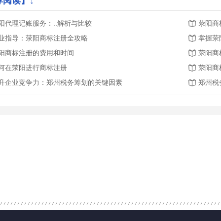
荐阅读】↓
阳代理记账服务：..解析与比较
荥阳商
业指导：荥阳商标注册全攻略
掌握荥
阳商标注册的费用和时间
荥阳商
何在荥阳进行商标注册
荥阳商
升企业竞争力：郑州税务筹划的关键因素
郑州税
注册报价
食品经营许可证
工