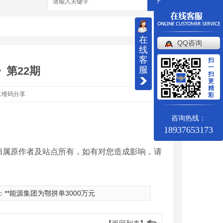
搜索
在
QQ咨询
线
客
扫
一
》第22期
服
扫
更
精
二维码分享
彩
咨询热线：
18937653173
归属原作者及站点所有，如有对您造成影响，请
：
**能源集团为鄂拼单3000万元